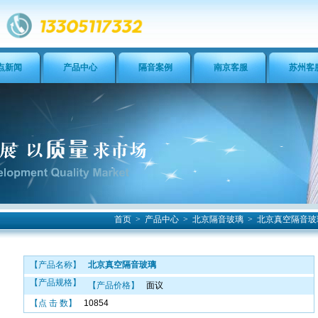
点新闻
产品中心
隔音案例
南京客服
苏州客
首页
>
产品中心
>
北京隔音玻璃
>
北京真空隔音玻
【产品名称】
北京真空隔音玻璃
【产品规格】
【产品价格】
面议
【点 击 数】
10854