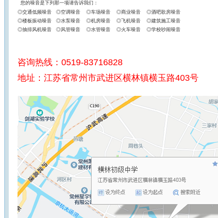
您的噪音是下列那一项请告诉我们：
◎交通低频噪音 ◎空调噪音 ◎车场噪音 ◎商业噪音 ◎酒吧歌房噪音
◎楼板振动噪音 ◎水泵噪音 ◎机房噪音 ◎飞机噪音 ◎建筑施工噪音
◎抽排风机噪音 ◎风管噪音 ◎水管噪音 ◎火车噪音 ◎学校吵闹噪音
咨询热线：
0519-83716828
地址：
江苏省常州市武进区横林镇横玉路403号